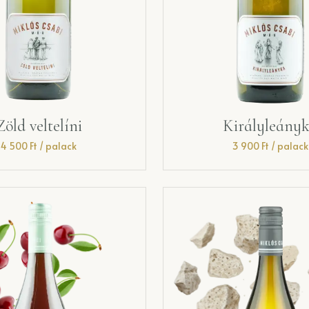
Zöld veltelíni
Királyleány
4 500
Ft
/ palack
3 900
Ft
/ palack