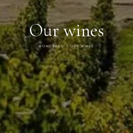
Our wines
HOME PAGE
OUR WINES