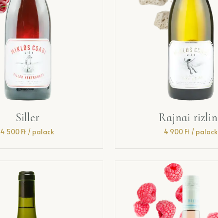
Siller
Rajnai rizli
4 500
Ft
/ palack
4 900
Ft
/ palack