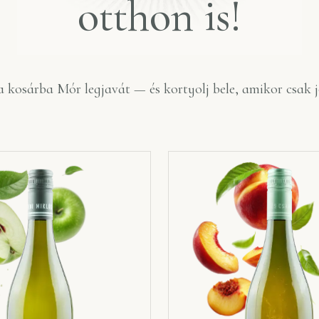
otthon is!
 kosárba Mór legjavát — és kortyolj bele, amikor csak j