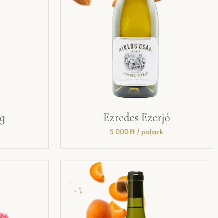
ng
Ezredes Ezerjó
5 000
Ft
/ palack