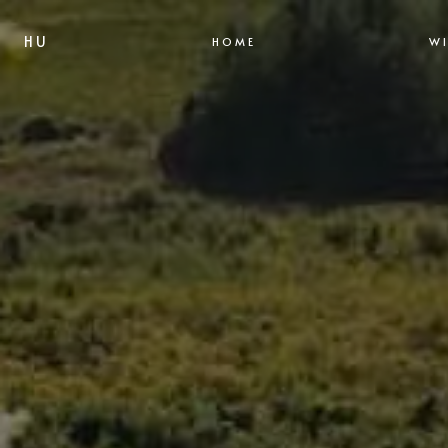
HU
HOME
WI