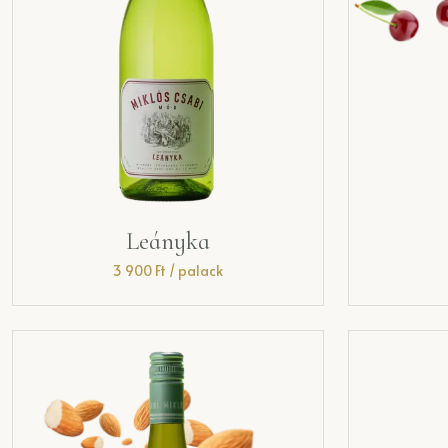
Leányka
3 900
Ft
/ palack