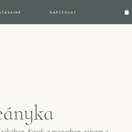
ATÁSAINK
KAPCSOLAT
leányka
sókában. Kezek a magasban, szívem a