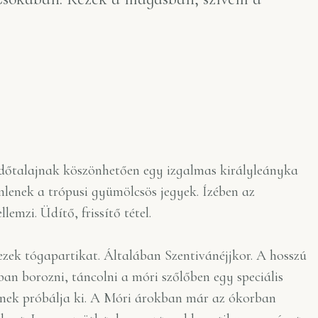
dőtalajnak köszönhetően egy izgalmas királyleányka
ömlenek a trópusi gyümölcsös jegyek. Ízében az
lemzi. Üdítő, frissítő tétel.
zek tógapartikat. Általában Szentivánéjjkor. A hosszú
ban borozni, táncolni a móri szőlőben egy speciális
nek próbálja ki. A Móri árokban már az ókorban