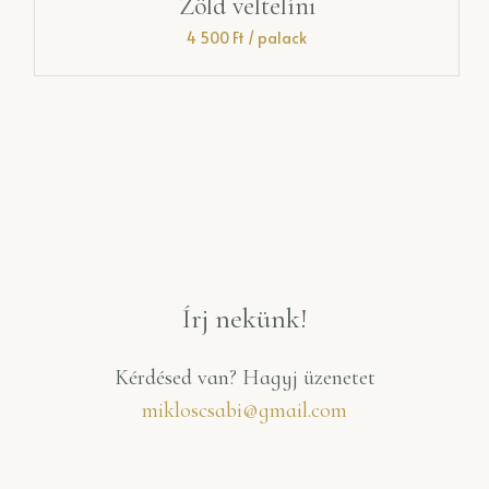
Pinot Noir
4 400
Ft
/ palack
Írj nekünk!
Kérdésed van? Hagyj üzenetet
mikloscsabi@gmail.com