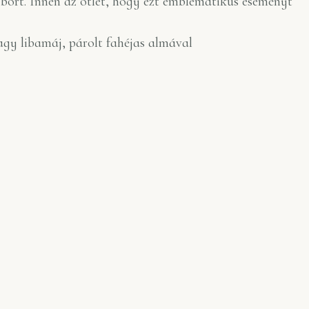
k bort. Innen az ötlet, hogy ezt emblematikus eseményt
vagy libamáj, párolt fahéjas almával