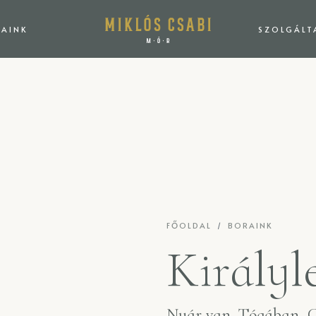
AINK
SZOLGÁLT
FŐOLDAL
BORAINK
Király
Nyár van. Tógában, C