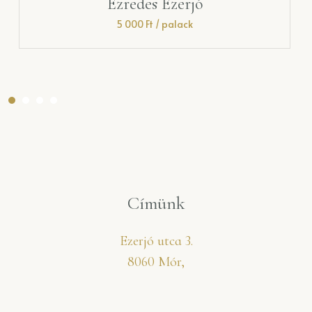
Mór Ezerjó
4 200
Ft
/ palack
Címünk
Ezerjó utca 3.
8060 Mór,