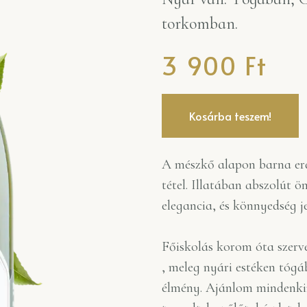
torkomban.
3 900
Ft
Kosárba teszem!
A mészkő alapon barna er
tétel. Illatában abszolút 
elegancia, és könnyedség jel
Főiskolás korom óta szerve
, meleg nyári estéken tógá
élmény. Ajánlom mindenki