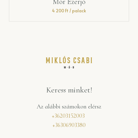
Zöld veltelíni
4 500
Ft
/ palack
Keress minket!
Az alábbi számokon elérsz
+36203152003
+36306903380