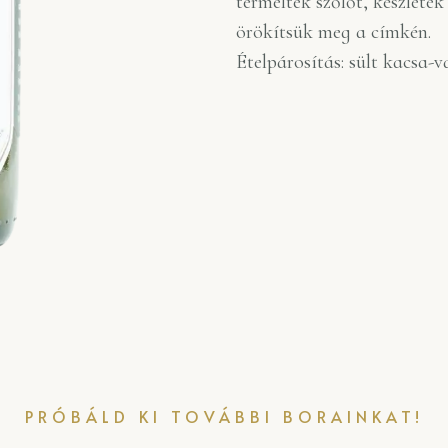
termeltek szőlőt, készlete
örökítsük meg a címkén.
Ételpárosítás: sült kacsa-
PRÓBÁLD KI TOVÁBBI BORAINKAT!