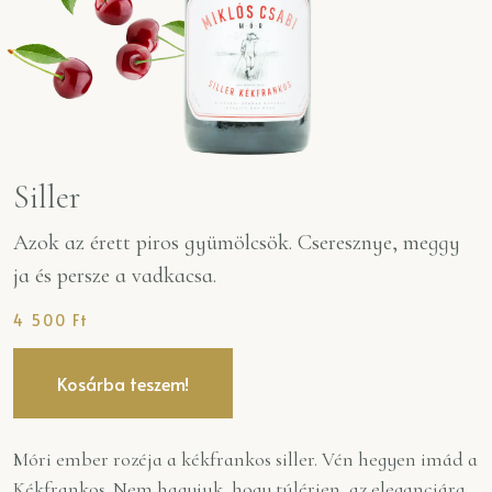
Siller
Azok az érett piros gyümölcsök. Cseresznye, meggy
ja és persze a vadkacsa.
4 500
Ft
Kosárba teszem!
Móri ember rozéja a kékfrankos siller. Vén hegyen imád a
Kékfrankos. Nem hagyjuk, hogy túlérjen, az eleganciára