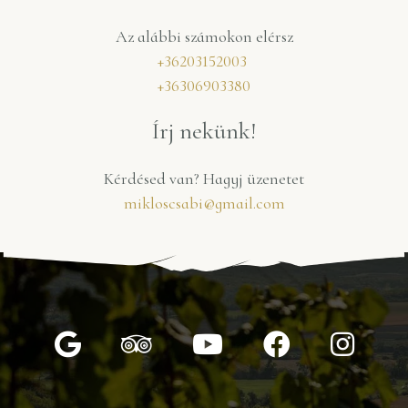
Az alábbi számokon elérsz
+36203152003
+36306903380
Írj nekünk!
Kérdésed van? Hagyj üzenetet
mikloscsabi@gmail.com