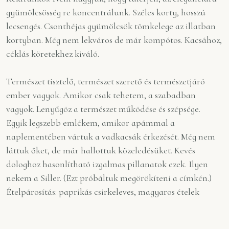
gyümölcsösség re koncentrálunk. Széles korty, hosszú
lecsengés. Csonthéjas gyümölcsök tömkelege az illatban
kortyban. Még nem lekváros de már kompótos. Kacsához,
céklás köretekhez kiváló.
Természet tisztelő, természet szerető és természetjáró
ember vagyok. Amikor csak tehetem, a szabadban
vagyok. Lenyűgöz a természet működése és szépsége.
Egyik legszebb emlékem, amikor apámmal a
naplementében vártuk a vadkacsák érkezését. Még nem
láttuk őket, de már hallottuk közeledésüket. Kevés
dologhoz hasonlítható izgalmas pillanatok ezek. Ilyen
nekem a Siller. (Ezt próbáltuk megörökíteni a címkén.)
Ételpárosítás: paprikás csirkeleves, magyaros ételek