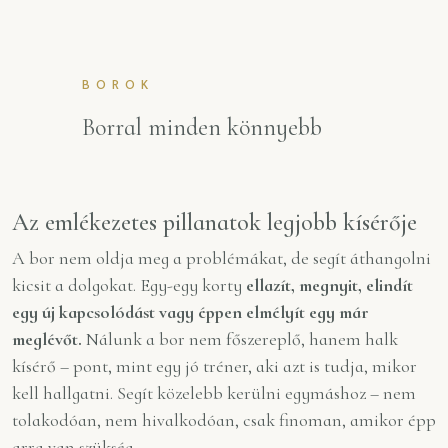
BOROK
Borral minden könnyebb
Az emlékezetes pillanatok legjobb kísérője
A bor nem oldja meg a problémákat, de segít áthangolni
kicsit a dolgokat. Egy-egy korty
ellazít, megnyit, elindít
egy új kapcsolódást vagy éppen elmélyít egy már
meglévőt.
Nálunk a bor nem főszereplő, hanem halk
kísérő – pont, mint egy jó tréner, aki azt is tudja, mikor
kell hallgatni. Segít közelebb kerülni egymáshoz – nem
tolakodóan, nem hivalkodóan, csak finoman, amikor épp
arra van szükség.