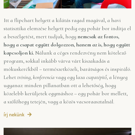
Itt a flipchart helyett a kilátás ragad magával, a havi
statisztika elemzése helyett pedig egy pohár bor indítja el
a beszélgetést, mert tudjuk, hogy
nemcsak az fontos,
hogy a csapat együtt dolgozzon, hanem az is, hogy együtt
kapcsoljon ki.
Nálunk a céges rendezvény nem kötelező
program, sokkal inkább várva várt kiszakadás a
mókuskerékből – természetközeli, barátságos és inspiráló.
Lehet
tréning
,
konferencia
vagy egy laza
csapatépítő
, a lényeg
ugyanaz: minden pillanatban ott a lehetőség, hogy
közelebb kerüljetek egymáshoz – egy pohár bor mellett,
a szőlőhegy tetején, vagy a közös vacsoraasztalnál.
írj nekünk