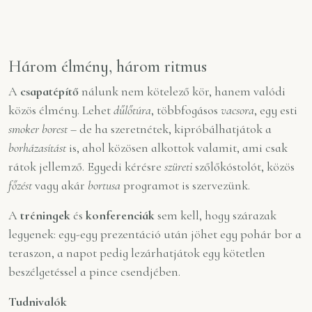
Három élmény, három ritmus
A
csapatépítő
nálunk nem kötelező kör, hanem valódi
közös élmény. Lehet
dűlőtúra
, többfogásos
vacsora
, egy esti
smoker
borest
– de ha szeretnétek, kipróbálhatjátok a
borházasítást
is, ahol közösen alkottok valamit, ami csak
rátok jellemző. Egyedi kérésre
szüreti
szőlőkóstolót, közös
főzést
vagy akár
bortusa
programot is szervezünk.
A
tréningek
és
konferenciák
sem kell, hogy szárazak
legyenek: egy-egy prezentáció után jöhet egy pohár bor a
teraszon, a napot pedig lezárhatjátok egy kötetlen
beszélgetéssel a pince csendjében.
Tudnivalók