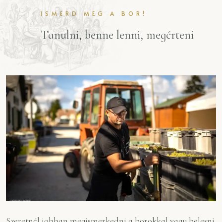
ISMERD MEG A BOR!
Tanulni, benne lenni, megérteni
Szeretnél jobban megismerkedni a borokkal vagy belesni