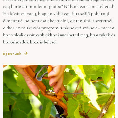
egy borászat mindennapjaiba? Nálunk ezt is megteheted!
Ha kíváncsi vagy, hogyan válik egy fürt szőlő pohárnyi
élménnyé, ha nem csak kortyolni, de tanulni is szeretnél,
akkor az edukációs programjaink neked szólnak – mert
a
bor valódi arcát csak akkor ismerheted meg, ha a tőkék és
boroshordók közé is belesel.
írj nekünk