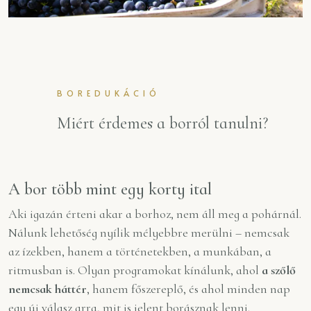
BOREDUKÁCIÓ
Miért érdemes a borról tanulni?
A bor több mint egy korty ital
Aki igazán érteni akar a borhoz, nem áll meg a pohárnál.
Nálunk lehetőség nyílik mélyebbre merülni – nemcsak
az ízekben, hanem a történetekben, a munkában, a
ritmusban is. Olyan programokat kínálunk, ahol
a szőlő
nemcsak háttér
, hanem főszereplő, és ahol minden nap
egy új válasz arra, mit is jelent borásznak lenni.