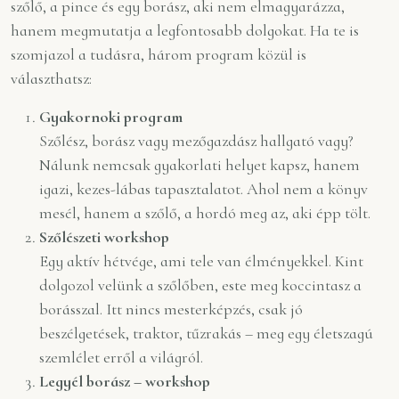
szőlő, a pince és egy borász, aki nem elmagyarázza,
hanem megmutatja a legfontosabb dolgokat. Ha te is
szomjazol a tudásra, három program közül is
választhatsz:
Gyakornoki program
Szőlész, borász vagy mezőgazdász hallgató vagy?
Nálunk nemcsak gyakorlati helyet kapsz, hanem
igazi, kezes-lábas tapasztalatot. Ahol nem a könyv
mesél, hanem a szőlő, a hordó meg az, aki épp tölt.
Szőlészeti workshop
Egy aktív hétvége, ami tele van élményekkel. Kint
dolgozol velünk a szőlőben, este meg koccintasz a
borásszal. Itt nincs mesterképzés, csak jó
beszélgetések, traktor, tűzrakás – meg egy életszagú
szemlélet erről a világról.
Legyél borász – workshop