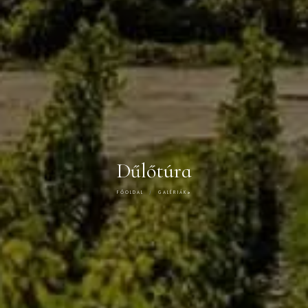
Dűlőtúra
FŐOLDAL
GALÉRIÁK
>