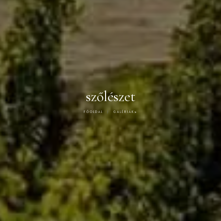
szőlészet
FŐOLDAL
GALÉRIÁK
>