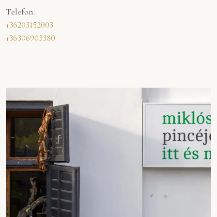
Telefon:
+36203152003
+36306903380