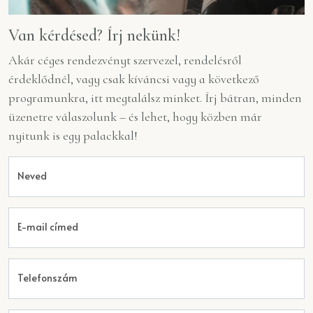
Van kérdésed? Írj nekünk!
Akár céges rendezvényt szervezel, rendelésről
érdeklődnél, vagy csak kíváncsi vagy a következő
programunkra, itt megtalálsz minket. Írj bátran, minden
üzenetre válaszolunk – és lehet, hogy közben már
nyitunk is egy palackkal!
Neved
E-mail címed
Telefonszám