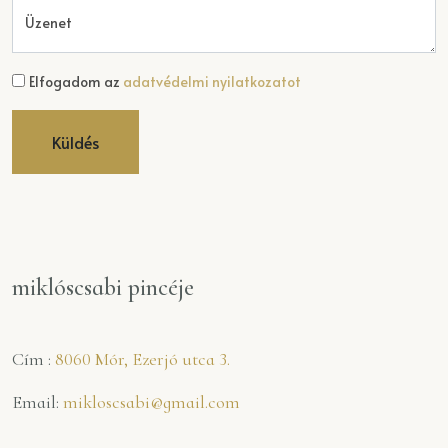
Üzenet
Elfogadom az
adatvédelmi nyilatkozatot
Küldés
miklóscsabi pincéje
Cím :
8060 Mór, Ezerjó utca 3.
Email:
mikloscsabi@gmail.com